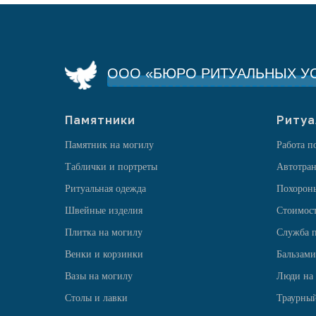
ООО «БЮРО РИТУАЛЬНЫХ УС
Памятники
Ритуа
Памятник на могилу
Работа п
Таблички и портреты
Автотран
Ритуальная одежда
Похорон
Швейные изделия
Стоимост
Плитка на могилу
Служба п
Венки и корзинки
Бальзами
Вазы на могилу
Люди на
Столы и лавки
Траурный