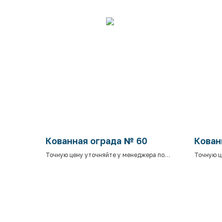
Кованная ограда № 60
Кован
Точную цену уточняйте у менеджера по
Точную ц
телефону.
телефону