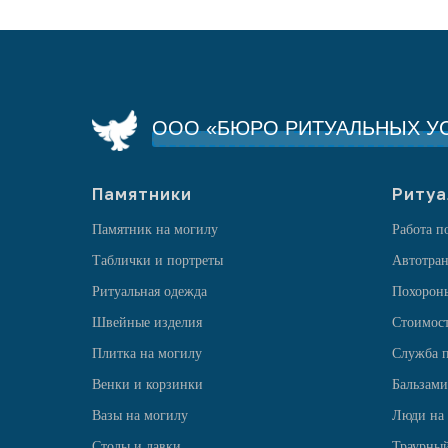
ООО «БЮРО РИТУАЛЬНЫХ УС
Памятники
Ритуа
Памятник на могилу
Работа п
Таблички и портреты
Автотран
Ритуальная одежда
Похорон
Швейные изделия
Стоимост
Плитка на могилу
Служба п
Венки и корзинки
Бальзами
Вазы на могилу
Люди на
Столы и лавки
Траурный