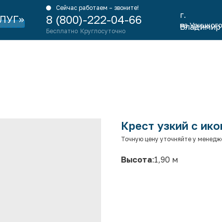
Сейчас работаем – звоните!
г.
ЛУГ»
8 (800)-222-04-66
на Урицкого
Владимир
Бесплатно
Круглосуточно
Крест узкий с ик
Точную цену уточняйте у менедж
Высота
:1,90 м