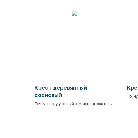
№ 4
Крест деревянный
Кре
сосновый
джера по
Точну
телеф
Точную цену уточняйте у менеджера по
телефону.