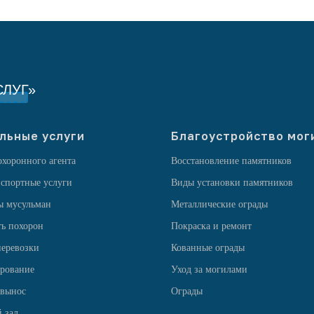
ЛУГ»
льные услуги
Благоустройство мог
охоронного агента
Восстановление памятников
спортные услуги
Виды установки памятников
ы мусульман
Металлические ограды
ь похорон
Покраска и ремонт
еревозки
Кованные ограды
рование
Уход за могилами
 вынос
Ограды
 зал