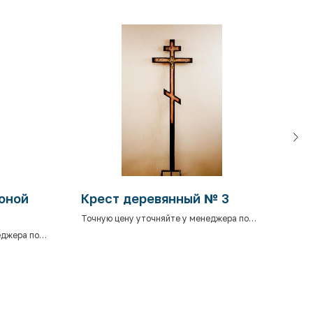
коной
Крест деревянный № 3
Кре
Точную цену уточняйте у менеджера по
Точн
телефону.
теле
еджера по