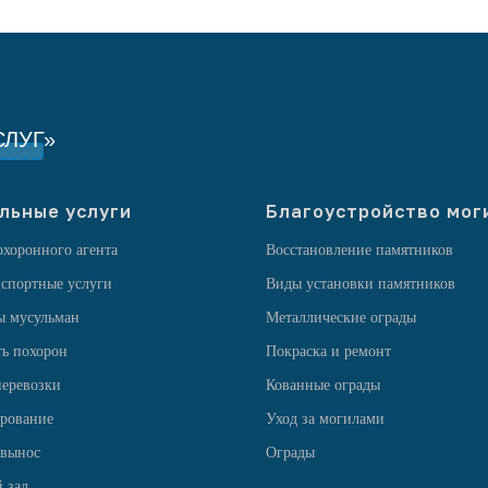
ЛУГ»
льные услуги
Благоустройство мог
охоронного агента
Восстановление памятников
спортные услуги
Виды установки памятников
ы мусульман
Металлические ограды
ь похорон
Покраска и ремонт
еревозки
Кованные ограды
рование
Уход за могилами
 вынос
Ограды
 зал