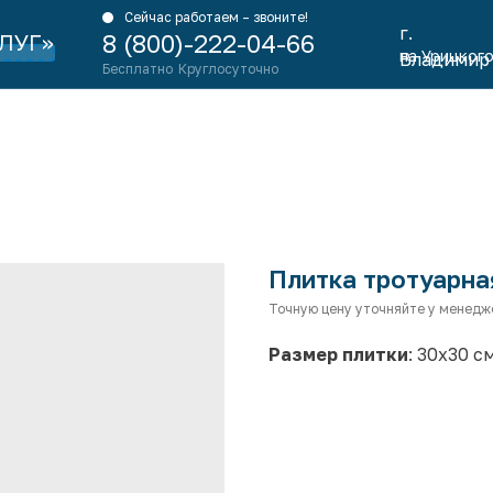
Сейчас работаем – звоните!
г.
ЛУГ»
8 (800)-222-04-66
на Урицкого
Владимир
Бесплатно
Круглосуточно
Плитка тротуарна
Точную цену уточняйте у менедж
Размер плитки
: 30х30 с