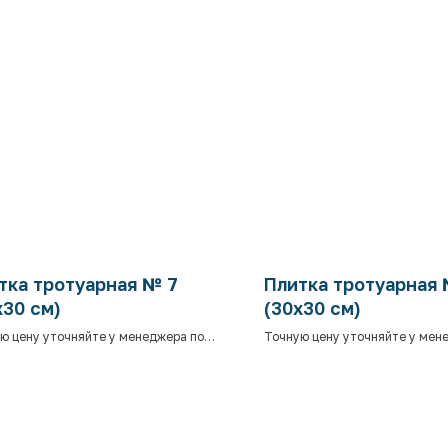
тка тротуарная № 7
Плитка тротуарная 
х30 см)
(30х30 см)
ю цену уточняйте у менеджера по
Точную цену уточняйте у мен
ону.
телефону.