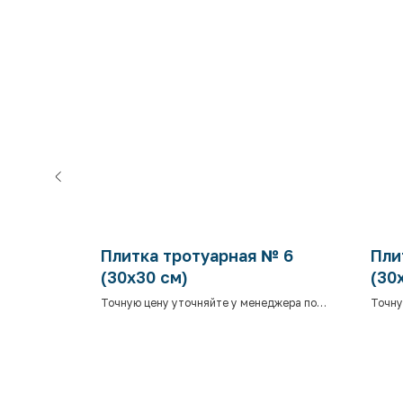
№ 4
Плитка тротуарная № 6
Пли
(30х30 см)
(30
джера по
Точную цену уточняйте у менеджера по
Точну
телефону.
телеф