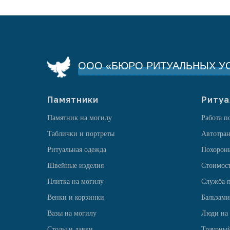
ООО «БЮРО РИТУАЛЬНЫХ УС
Памятники
Ритуа
Памятник на могилу
Работа п
Таблички и портреты
Автотран
Ритуальная одежда
Похорон
Швейные изделия
Стоимост
Плитка на могилу
Служба п
Венки и корзинки
Бальзами
Вазы на могилу
Люди на
Столы и лавки
Траурный