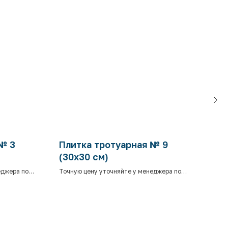
№ 3
Плитка тротуарная № 9
Пли
(30х30 см)
(30
еджера по
Точную цену уточняйте у менеджера по
Точн
телефону.
теле