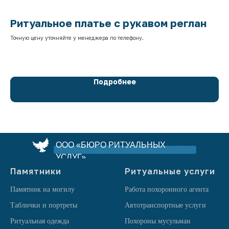
Ритуальное платье с рукавом реглан
Р
с
Точную цену уточняйте у менеджера по телефону.
Точ
Подробнее
ООО «БЮРО РИТУАЛЬНЫХ
УСЛУГ»
Памятники
Ритуальные услуги
Памятник на могилу
Работа похоронного агента
Таблички и портреты
Автотранспортные услуги
Ритуальная одежда
Похороны мусульман