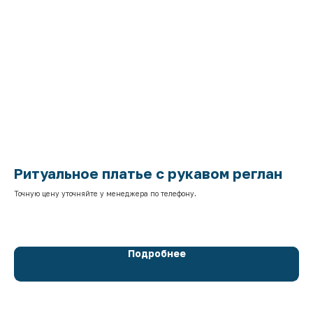
Ритуальное платье с рукавом реглан
Р
с
Точную цену уточняйте у менеджера по телефону.
Точ
Подробнее